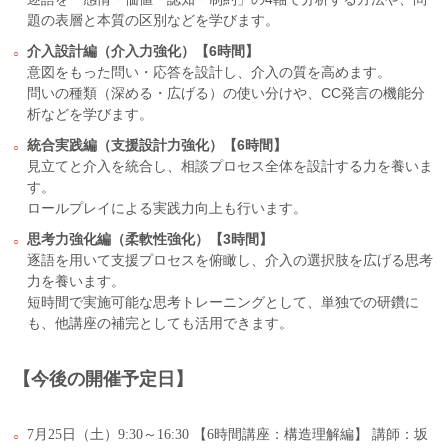
題の表層と本質の区別などを学びます。
介入設計編（介入力強化）【6時間】
意図をもった問い・応答を設計し、介入の質を高めます。
問いの種類（深める・広げる）の使い分けや、CC発言の機能分
析などを学びます。
統合実践編（支援設計力強化）【6時間】
見立てと介入を統合し、相談プロセス全体を設計する力を養いま
す。
ロールプレイによる実践力向上も行います。
思考力強化編（柔軟性強化）【3時間】
逐語を用いて支援プロセスを俯瞰し、介入の選択肢を広げる思考
力を養います。
短時間で実施可能な思考トレーニングとして、単独での研鑽に
も、他講座の補完としても活用できます。
【今後の開催予定日】
7月25日（土）9:30～16:30 【6時間講座：構造理解編】 講師：坂