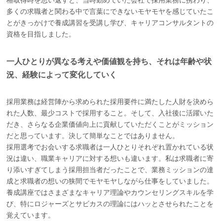
格取得時を思い返すと、当時勤めていた会社で採用業務に携わり、
多くの求職者と関わる中で言葉にできないモヤモヤを感じていたこ
とがきっかけで養成講習を受講し学び、キャリアコンサルタントの
資格を目指しました。
一人ひとりが異なる考えや価値観を持ち、それは年齢や状
況、経験によって変化していく
採用業務は経営陣から求められた採用要件に満たした人財を決めら
れた人数、最少コストで採用すること。そして、入社後に活躍いた
だき、さらなる企業価値向上に貢献していただくことがミッション
だと思っています。決して簡単なことではありません。
採用選考でお会いする求職者は一人ひとりそれぞれ置かれている状
況は違い、職業キャリアに対する想いも違います。私は求職者に寄
り添いすぎてしまう採用担当者だったことで、業務ミッションの達
成と求職者の想いの狭間でモヤモヤしながら仕事をしていました。
養成講座ではさまざまなキャリア理論やカウンセリングスキルを学
び、特にロジャーズとサビカスの理論にはハッとさせられたことを
覚えています。