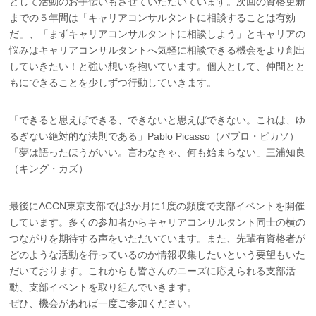
として活動のお手伝いもさせていただいています。次回の資格更新
までの５年間は「キャリアコンサルタントに相談することは有効
だ」、「まずキャリアコンサルタントに相談しよう」とキャリアの
悩みはキャリアコンサルタントへ気軽に相談できる機会をより創出
していきたい！と強い想いを抱いています。個人として、仲間とと
もにできることを少しずつ行動していきます。
「できると思えばできる、できないと思えばできない。これは、ゆ
るぎない絶対的な法則である」Pablo Picasso（パブロ・ピカソ）
「夢は語ったほうがいい。言わなきゃ、何も始まらない」三浦知良
（キング・カズ）
最後にACCN東京支部では3か月に1度の頻度で支部イベントを開催
しています。多くの参加者からキャリアコンサルタント同士の横の
つながりを期待する声をいただいています。また、先輩有資格者が
どのような活動を行っているのか情報収集したいという要望もいた
だいております。これからも皆さんのニーズに応えられる支部活
動、支部イベントを取り組んでいきます。
ぜひ、機会があれば一度ご参加ください。