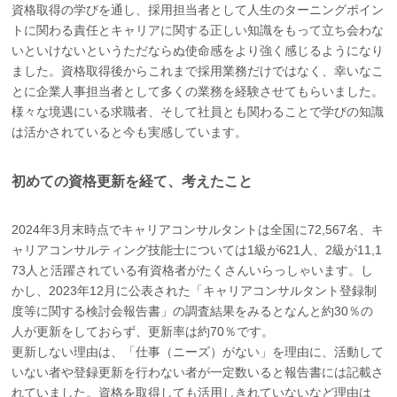
資格取得の学びを通し、採用担当者として人生のターニングポイン
トに関わる責任とキャリアに関する正しい知識をもって立ち会わな
いといけないというただならぬ使命感をより強く感じるようになり
ました。資格取得後からこれまで採用業務だけではなく、幸いなこ
とに企業人事担当者として多くの業務を経験させてもらいました。
様々な境遇にいる求職者、そして社員とも関わることで学びの知識
は活かされていると今も実感しています。
初めての資格更新を経て、考えたこと
2024年3月末時点でキャリアコンサルタントは全国に72,567名、キ
ャリアコンサルティング技能士については1級が621人、2級が11,1
73人と活躍されている有資格者がたくさんいらっしゃいます。し
かし、2023年12月に公表された「キャリアコンサルタント登録制
度等に関する検討会報告書」の調査結果をみるとなんと約30％の
人が更新をしておらず、更新率は約70％です。
更新しない理由は、「仕事（ニーズ）がない」を理由に、活動して
いない者や登録更新を行わない者が一定数いると報告書には記載さ
れていました。資格を取得しても活用しきれていないなど理由は