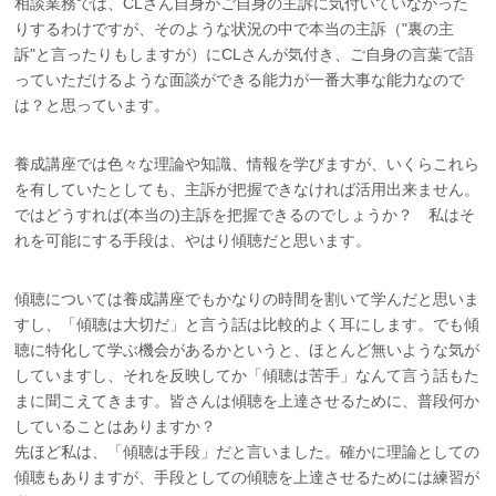
相談業務では、CLさん自身がご自身の主訴に気付いていなかった
りするわけですが、そのような状況の中で本当の主訴（"裏の主
訴"と言ったりもしますが）にCLさんが気付き、ご自身の言葉で語
っていただけるような面談ができる能力が一番大事な能力なので
は？と思っています。
養成講座では色々な理論や知識、情報を学びますが、いくらこれら
を有していたとしても、主訴が把握できなければ活用出来ません。
ではどうすれば(本当の)主訴を把握できるのでしょうか？ 私はそ
れを可能にする手段は、やはり傾聴だと思います。
傾聴については養成講座でもかなりの時間を割いて学んだと思いま
すし、「傾聴は大切だ」と言う話は比較的よく耳にします。でも傾
聴に特化して学ぶ機会があるかというと、ほとんど無いような気が
していますし、それを反映してか「傾聴は苦手」なんて言う話もた
まに聞こえてきます。皆さんは傾聴を上達させるために、普段何か
していることはありますか？
先ほど私は、「傾聴は手段」だと言いました。確かに理論としての
傾聴もありますが、手段としての傾聴を上達させるためには練習が