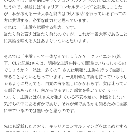
いる方々は、基本的にキャリアコンサルタントの方がほとんどだと
思うので、標題には"キャリアコンサルティング"と記載しました
が、私が考える一番大事な能力は"対人援助"を行っているすべての
方に共通する、必要な能力だと思っています。
それは、「主訴を把握する能力」です。
当たり前と言えば当たり前なのですが、これが一番大事であること
に異論を唱える人はあまりいないと思います。
それでは「主訴」って一体なんでしょうか？ クライエント(以
下、CLと記載)さんは、明確な主訴を持って面談にいらっしゃるの
でしょうか？ 私は、多くのCLさんは明確な主訴を持って面談に
来ることはないと思っています。一見明確な主訴を持っていらっし
ゃるように見えても、自覚の有る無しにかかわらず、実は迷ってい
る部分もあったり、何かモヤモヤした感覚を抱いていたり･･･
つまり、主訴とはCLさんが抱えている不安や迷い、判然としない
気持ちの中にある何かであり、それが何であるかを知るために面談
に来ているのでは無いかと思うのです。
先にも記載したとおり、キャリアコンサルティングをはじめとする