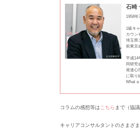
石崎
1958
1級キ
カウン
埼玉県
前東京
平成1
同研究
発達心
に取り
What 
コラムの感想等は
こちら
まで（協議
キャリアコンサルタントのさまざま