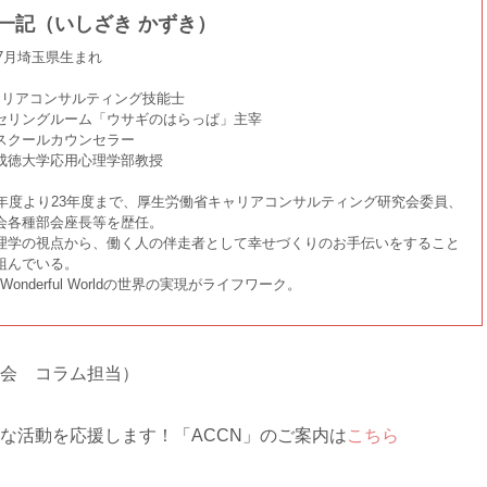
 一記（いしざき かずき）
年7月埼玉県生まれ
ャリアコンサルティング技能士
セリングルーム「ウサギのはらっぱ」主宰
スクールカウンセラー
成徳大学応用心理学部教授
4年度より23年度まで、厚生労働省キャリアコンサルティング研究会委員、
会各種部会座長等を歴任。
理学の視点から、働く人の伴走者として幸せづくりのお手伝いをすること
組んでいる。
a Wonderful Worldの世界の実現がライフワーク。
会 コラム担当）
な活動を応援します！「ACCN」のご案内は
こちら