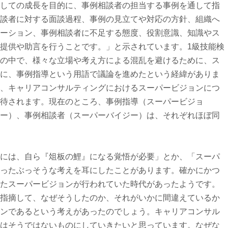
しての成長を目的に、事例相談者の担当する事例を通して指
談者に対する面談過程、事例の見立てや対応の方針、組織へ
ーション、事例相談者に不足する態度、役割意識、知識やス
提供や助言を行うことです。」と示されています。1級技能検
の中で、様々な立場や考え方による混乱を避けるために、ス
に、事例指導という用語で議論を進めたという経緯がありま
、キャリアコンサルティングにおけるスーパービジョンにつ
待されます。現在のところ、事例指導（スーパービジョ
ー）、事例相談者（スーパーバイジー）は、それぞれほぼ同
には、自ら『俎板の鯉』になる覚悟が必要」とか、「スーパ
ったぶっそうな考えを耳にしたことがあります。確かにかつ
たスーパービジョンが行われていた時代があったようです。
指摘して、なぜそうしたのか、それがいかに間違えているか
ンであるという考えがあったのでしょう。キャリアコンサル
はそうではないものにしていきたいと思っています。なぜな